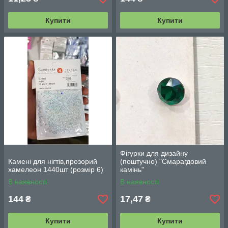
Купити
Купити
Фігурки для дизайну
Камені для нігтів,прозорий
(поштучно) "Смарагдовий
хамелеон 1440шт (розмір 6)
камінь"
В наявності
В наявності
144
17,47
₴
₴
Купити
Купити