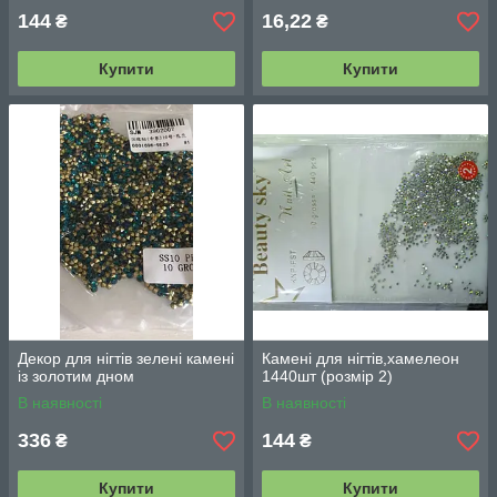
144
16,22
₴
₴
Купити
Купити
Декор для нігтів зелені камені
Камені для нігтів,хамелеон
із золотим дном
1440шт (розмір 2)
В наявності
В наявності
336
144
₴
₴
Купити
Купити