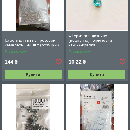
Фігурки для дизайну
Камені для нігтів,прозорий
(поштучно) "Бірюзовий
хамелеон 1440шт (розмір 4)
камінь-крапля"
В наявності
В наявності
144
16,22
₴
₴
Купити
Купити