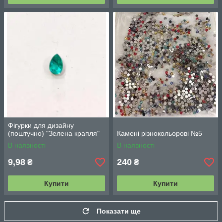
Фігурки для дизайну
(поштучно) "Зелена крапля"
Камені різнокольорові №5
В наявності
В наявності
9,98
240
₴
₴
Купити
Купити
Показати ще