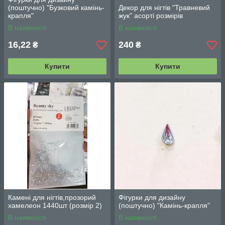
(поштучно) "Бузковий камінь-
Декор для нігтів "Травневий
крапля"
жук" асорті розмірів
В наявності
В наявності
16,22
240
₴
₴
Купити
Купити
Камені для нігтів,прозорий
Фігурки для дизайну
хамелеон 1440шт (розмір 2)
(поштучно) "Камінь-крапля"
В наявності
В наявності