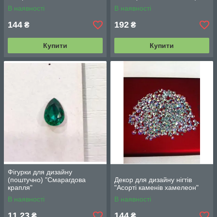
В наявності
В наявності
144
192
₴
₴
Купити
Купити
Фігурки для дизайну
(поштучно) "Смарагдова
Декор для дизайну нігтів
крапля"
"Асорті каменів хамелеон"
В наявності
В наявності
11,23
144
₴
₴