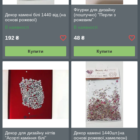
Фігурки для дизайну
Декор камені білі 1440 від.(на
(поштучно) "Перли з
основі рожевої)
рожевим"
В наявності
В наявності
192
48
₴
₴
Купити
Купити
Декор для дизайну нігтів
Декор камені 1440шт.(на
"Асорті каміння білі"
основі рожевої,хамелеон)