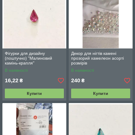
Фігурки для дизайну
Декор для нігтів камені
(поштучно) "Малиновий
прозорий хамелеон асорті
камінь-крапля"
розмірів
В наявності
В наявності
16,22
240
₴
₴
Купити
Купити