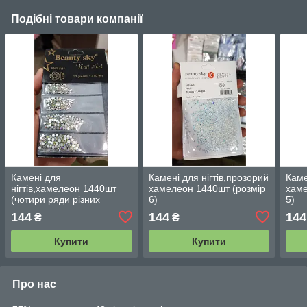
Подібні товари компанії
Камені для
Камені для нігтів,прозорий
Каме
нігтів,хамелеон 1440шт
хамелеон 1440шт (розмір
хаме
(чотири ряди різних
6)
5)
розмірів)
144
144
144
₴
₴
Купити
Купити
Про нас