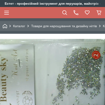
Естет - професійний інструмент для перукарів, майстрів ма
Каталог
Товари для нарощування та дизайну нігтів
К