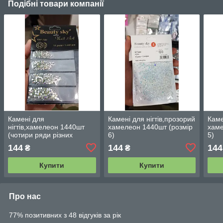
Подібні товари компанії
Камені для
Камені для нігтів,прозорий
Каме
нігтів,хамелеон 1440шт
хамелеон 1440шт (розмір
хаме
(чотири ряди різних
6)
5)
розмірів)
144
144
144
₴
₴
Купити
Купити
Про нас
77% позитивних з 48 відгуків за рік