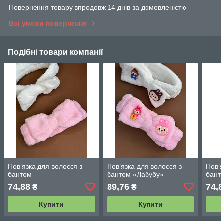
Повернення товару впродовж 14 днів за домовленістю
Всі умови повернення
Подібні товари компанії
Пов’язка для волосся з
Пов’язка для волосся з
Пов’
бантом
бантом «Лабубу»
бан
74,88
89,76
74,
₴
₴
Купити
Купити