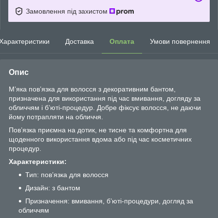
Замовлення під захистом
Характеристики
Доставка
Оплата
Умови повернення
Опис
М’яка пов’язка для волосся з декоративним бантом,
призначена для використання під час вмивання, догляду за
обличчям і б’юті-процедур. Добре фіксує волосся, не даючи
йому потрапляти на обличчя.
Пов’язка приємна на дотик, не тисне та комфортна для
щоденного використання вдома або під час косметичних
процедур.
Характеристики:
Тип: пов’язка для волосся
Дизайн: з бантом
Призначення: вмивання, б’юті-процедури, догляд за
обличчям