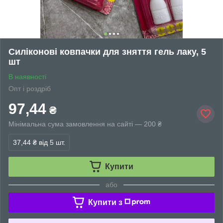
Силіконові ковпачки для зняття гель лаку, 5
шт
В наявності
Опт і роздріб
97,44
₴
Мінімальна сума замовлення на сайті — 200 ₴
37,44 ₴
від 5 шт.
Купити
або
Купити з