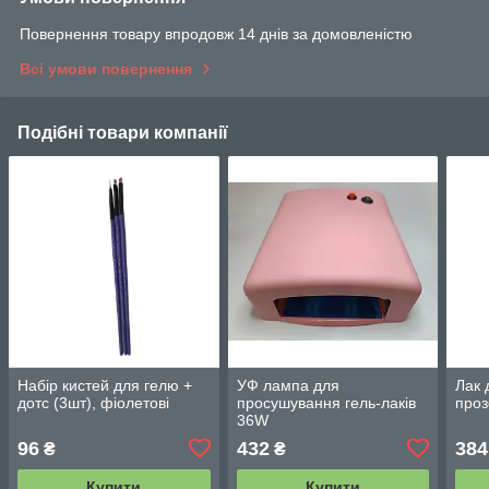
Повернення товару впродовж 14 днів за домовленістю
Всі умови повернення
Подібні товари компанії
Набір кистей для гелю +
УФ лампа для
Лак 
дотс (3шт), фіолетові
просушування гель-лаків
проз
36W
96
432
384
₴
₴
Купити
Купити