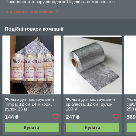
Повернення товару впродовж 14 днів за домовленістю
Всі умови повернення
Подібні товари компанії
Фольга для мелірування
Фольга для мелірування
Фоль
Timpa, 12 см 14 мікрон,
срібляста, 12 см, рулон
сріб
рулон 25 м
100 м
250 
144
247
569
₴
₴
Купити
Купити