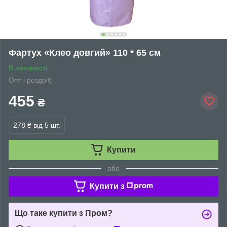
Фартух «Клео довгий» 110 * 65 см
В наявності
Опт і роздріб
455
₴
278 ₴
від 5 шт.
Купити
або
Купити з
Що таке купити з Пром?