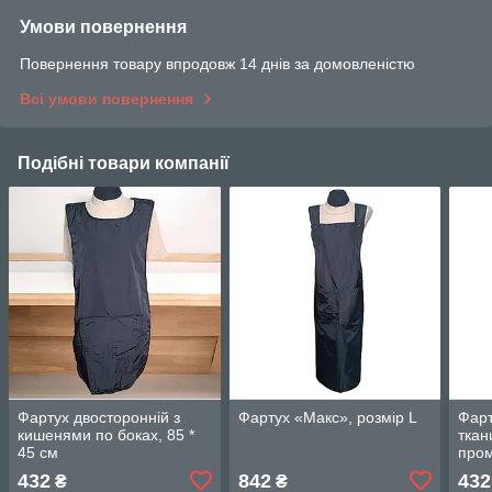
Умови повернення
Повернення товару впродовж 14 днів за домовленістю
Всі умови повернення
Подібні товари компанії
Фартух двосторонній з
Фартух «Макс», розмір L
Фарт
кишенями по боках, 85 *
ткан
45 см
пром
см
432
842
432
₴
₴