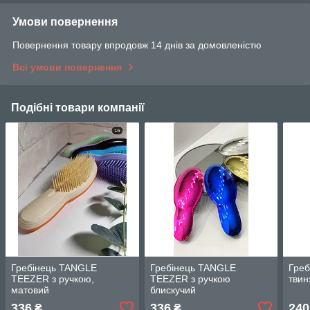
Умови повернення
Повернення товару впродовж 14 днів за домовленістю
Всі умови повернення
Подібні товари компанії
Гребінець TANGLE
Гребінець TANGLE
Греб
TEEZER з ручкою,
TEEZER з ручкою
твин
матовий
блискучий
336
336
240
₴
₴