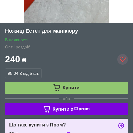
Ножиці Естет для манікюру
В наявності
Опт і роздріб
240
₴
95,04 ₴
від 5 шт.
Купити
або
Купити з
Що таке купити з Пром?