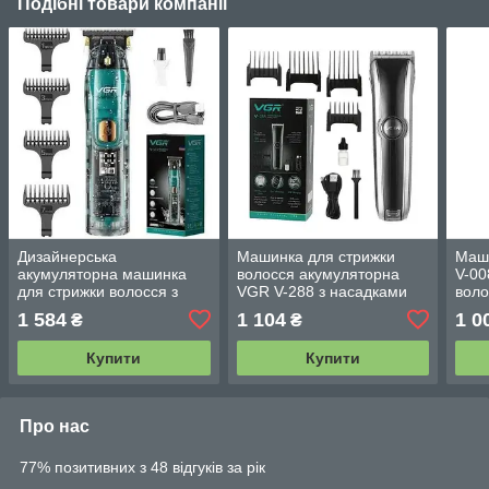
Подібні товари компанії
Дизайнерська
Машинка для стрижки
Маш
акумуляторна машинка
волосся акумуляторна
V-00
для стрижки волосся з
VGR V-288 з насадками
воло
дисплеєм VGR V-961
бездротова тример на
1 584
1 104
1 0
₴
₴
акумуляторі
Купити
Купити
Про нас
77% позитивних з 48 відгуків за рік