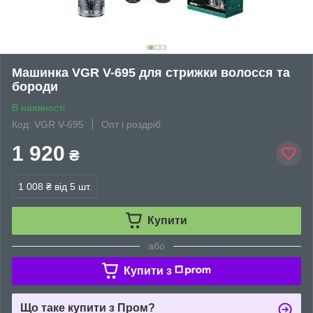
Машинка VGR V-695 для стрижки волосся та
бороди
В наявності
Код: VGR V-695
Опт і роздріб
1 920
₴
1 008 ₴
від 5 шт.
Купити
або
Купити з
Що таке купити з Пром?