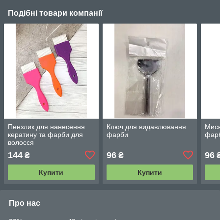
Подібні товари компанії
Пензлик для нанесення
Ключ для видавлювання
Миск
кератину та фарби для
фарби
фарб
волосся
144
96
96
₴
₴
Купити
Купити
Про нас