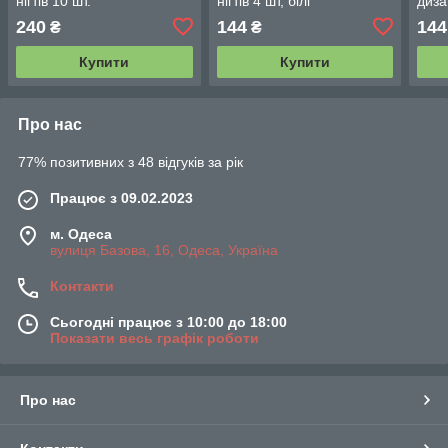
нігтів 10 шт.
нігтів 4 шт, білі
диза
240
144
144
₴
₴
Купити
Купити
Про нас
77% позитивних з 48 відгуків за рік
Працює з 09.02.2023
м. Одеса
вулиця Базова, 16, Одеса, Україна
Контакти
Сьогодні працює з 10:00 до 18:00
Показати весь графік роботи
Про нас