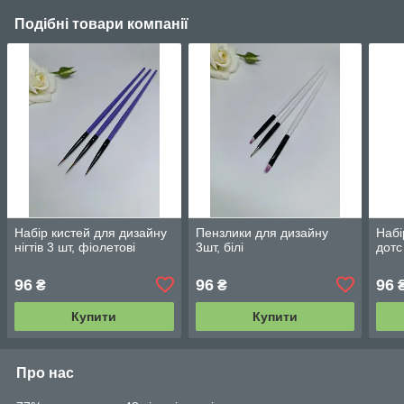
Подібні товари компанії
Набір кистей для дизайну
Пензлики для дизайну
Набі
нігтів 3 шт, фіолетові
3шт, білі
дотс
96
96
96
₴
₴
Купити
Купити
Про нас