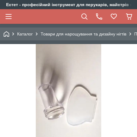
Естет - професійний інструмент для перукарів, майстрів ма
Каталог
Товари для нарощування та дизайну нігтів
П