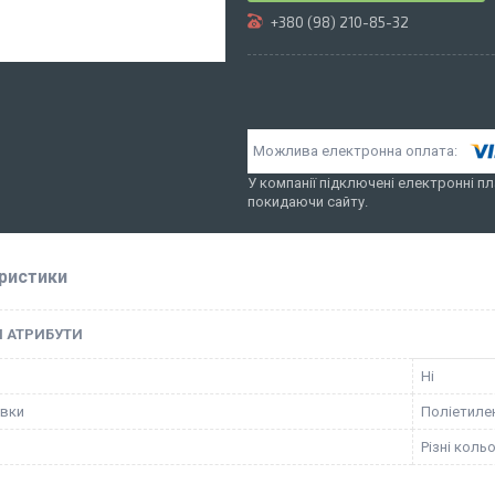
+380 (98) 210-85-32
У компанії підключені електронні пл
покидаючи сайту.
ристики
І АТРИБУТИ
Ні
овки
Поліетиле
Різні коль