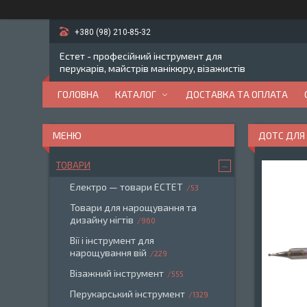
+380 (98) 210-85-32
Естет - професійний інструмент для
перукарів, майстрів манікюру, візажистів
ГОЛОВНА
КАТАЛОГ
ДОСТАВКА ТА ОПЛАТА
ДОТС ДЛЯ 
ТОВАРИ
Електро — товари ЕСТЕТ
53
Товари для нарощування та
дизайну нігтів
960
Вії і інструмент для
нарощування вій
229
Візажний інструмент
555
Перукарський інструмент
1329