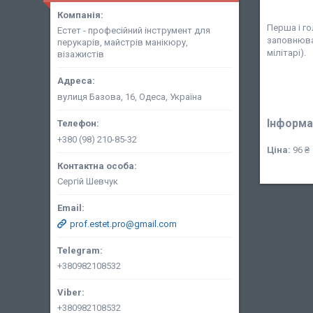
Перша і го
Естет - професійний інструмент для
заповнюват
перукарів, майстрів манікюру,
мілітарі).
візажистів
вулиця Базова, 16, Одеса, Україна
Інформа
+380 (98) 210-85-32
Ціна:
96 ₴
Сергій Шевчук
prof.estet.pro@gmail.com
+380982108532
+380982108532