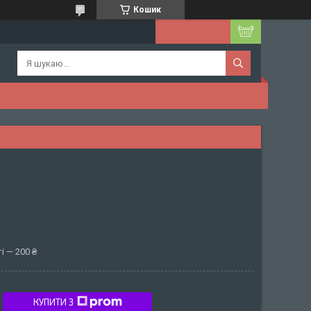
Кошик
і — 200 ₴
КУПИТИ З