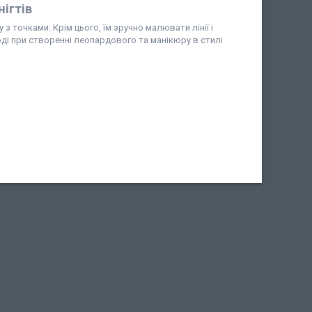
ігтів
з точками. Крім цього, їм зручно малювати лінії і
оді при створенні леопардового та манікюру в стилі