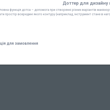
Доттер для дизайну н
ловна функція дотса – допомога при створенні різних варіантів манікюру 
и простір всередині якого контуру (наприклад, інструмент стане в наг
ція для замовлення