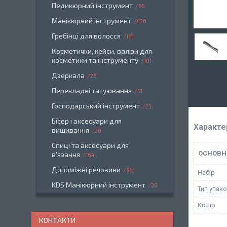
Педикюрний інструмент
95
Манікюрний інструмент
426
Гребінці для волосся
181
Косметички, кейси, валізи для
косметики та інструменту
101
Дзеркала
26
Перекладні татуювання
51
Господарський інструмент
23
Бісер і аксесуари для
Характе
вишивання
20
Спиці та аксесуари для
ОСНОВН
в'язання
164
Допоміжні речовини
94
Набір
KDS Манікюрний інструмент
38
Тип упак
Колір
КОНТАКТИ