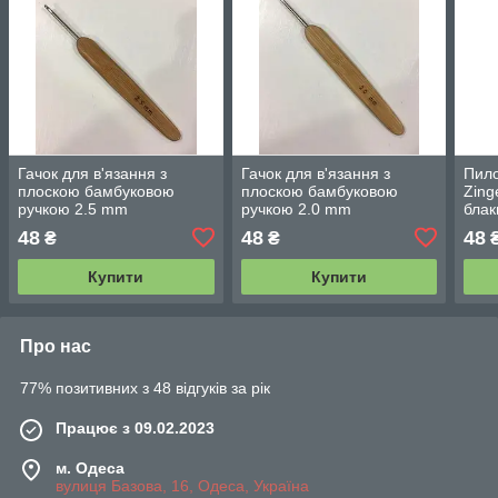
Гачок для в'язання з
Гачок для в'язання з
Пило
плоскою бамбуковою
плоскою бамбуковою
Zing
ручкою 2.5 mm
ручкою 2.0 mm
блак
48
48
48
₴
₴
Купити
Купити
Про нас
77% позитивних з 48 відгуків за рік
Працює з 09.02.2023
м. Одеса
вулиця Базова, 16, Одеса, Україна