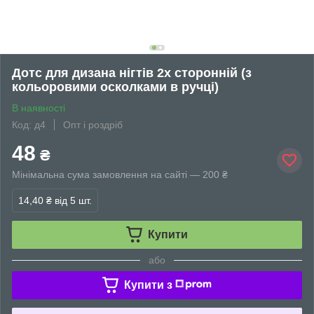
Дотс для дизана нігтів 2х сторонній (з
кольоровими осколками в ручці)
В наявності
Код: д4
Опт і роздріб
48
₴
Мінімальна сума замовлення на сайті — 200 ₴
14,40 ₴
від 5 шт.
Купити
або
Купити з