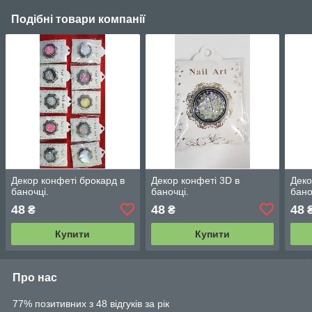
Подібні товари компанії
Декор конфеті брокард в
Декор конфеті 3D в
Деко
баночці.
баночці.
бано
48
48
48
₴
₴
Купити
Купити
Про нас
77% позитивних з 48 відгуків за рік