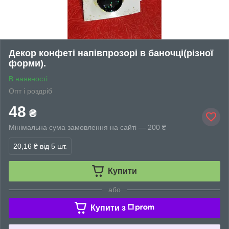
Декор конфеті напівпрозорі в баночці(різної
форми).
В наявності
Опт і роздріб
48
₴
Мінімальна сума замовлення на сайті — 200 ₴
20,16 ₴
від 5 шт.
Купити
або
Купити з