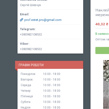
Сергій Шевчук
Наклей
мережи
prof.estet.pro@gmail.com
40,32 ₴
В наявно
+380982108532
Оптом і 
+380982108532
ГРАФІК РОБОТИ
Понеділок
10:00
18:00
Вівторок
10:00
18:00
Середа
10:00
18:00
Четвер
10:00
18:00
Пʼятниця
10:00
18:00
Субота
10:00
18:00
Неділя
10:00
18:00