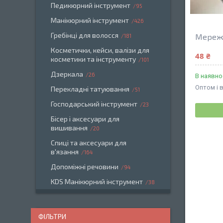
Педикюрний інструмент
95
Манікюрний інструмент
426
Гребінці для волосся
Мережи
181
Косметички, кейси, валізи для
48 ₴
косметики та інструменту
101
Дзеркала
26
В наявно
Оптом і 
Перекладні татуювання
51
Господарський інструмент
23
Бісер і аксесуари для
вишивання
20
Спиці та аксесуари для
в'язання
164
Допоміжні речовини
94
KDS Манікюрний інструмент
38
ФІЛЬТРИ