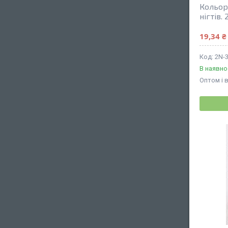
Кольор
нігтів.
19,34 ₴
2N-
В наявно
Оптом і 