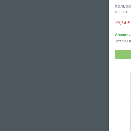
Кольор
нігтів
19,34 ₴
В наявно
Оптом і 