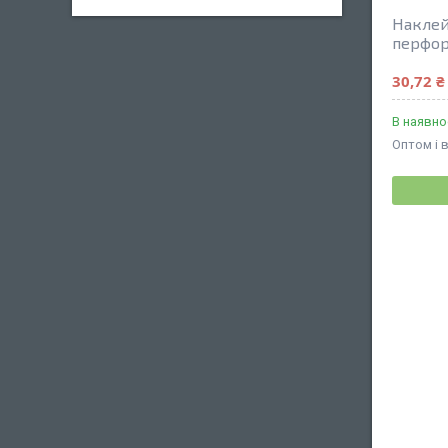
Наклей
перфор
30,72 ₴
В наявно
Оптом і 