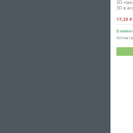
3D-нак
3D в а
17,28 ₴
В наявно
Оптом і 