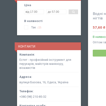
Ціна
Водні 
нігтів
В наявності
57,60 ₴
Так
25
В наявно
Оптом і 
КОНТАКТИ
Естет - професійний інструмент для
перукарів, майстрів манікюру,
візажистів
вулиця Базова, 16, Одеса, Україна
+380 (98) 210-85-32