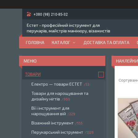
+380 (98) 210-85-32
Естет - професійний інструмент для
перукарів, майстрів манікюру, візажистів
ГОЛОВНА
КАТАЛОГ
ДОСТАВКА ТА ОПЛАТА
НАКЛЕЙКИ
ТОВАРИ
Електро — товари ЕСТЕТ
53
Товари для нарощування та
дизайну нігтів
960
Вії і інструмент для
нарощування вій
229
Візажний інструмент
555
Перукарський інструмент
1329