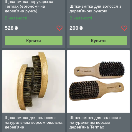
Щітка-змітка перукарська
Termax (ергономічна
Щітка-змітка для волосся з
дерев'яна ручка)
дерев'яною ручкою
В наявності
В наявності
528
200
₴
₴
Купити
Купити
Щітка-змітка для волосся з
Щітка-змітка для волосся з
натуральним ворсом овальна
натуральним ворсом
дерев'яна
дерев'яна Termax