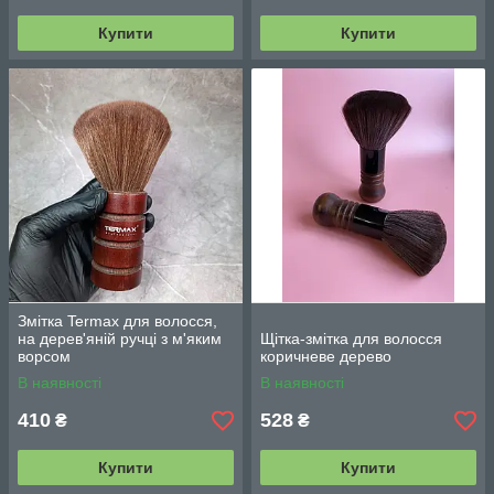
Купити
Купити
Змітка Termax для волосся,
на дерев'яній ручці з м'яким
Щітка-змітка для волосся
ворсом
коричневе дерево
В наявності
В наявності
410
528
₴
₴
Купити
Купити