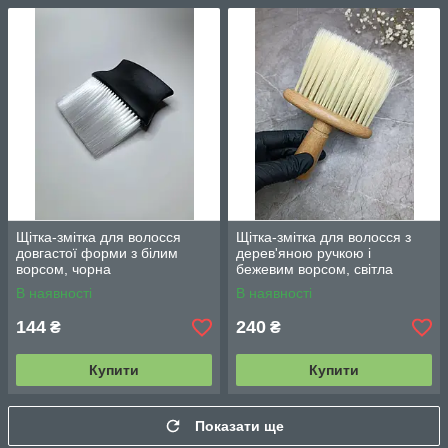
Щітка-змітка для волосся
Щітка-змітка для волосся з
довгастої форми з білим
дерев'яною ручкою і
ворсом, чорна
бежевим ворсом, світла
В наявності
В наявності
144
240
₴
₴
Купити
Купити
Показати ще