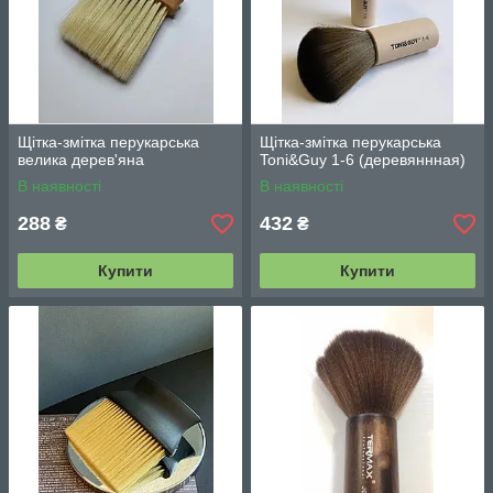
Щітка-змітка перукарська
Щітка-змітка перукарська
велика дерев'яна
Toni&Guy 1-6 (деревяннная)
В наявності
В наявності
288
432
₴
₴
Купити
Купити