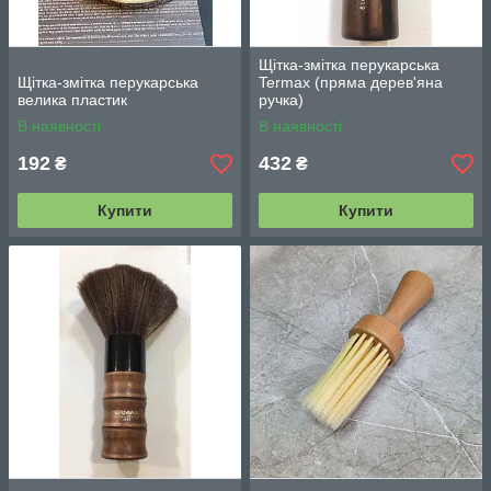
Щітка-змітка перукарська
Щітка-змітка перукарська
Termax (пряма дерев'яна
велика пластик
ручка)
В наявності
В наявності
192
432
₴
₴
Купити
Купити