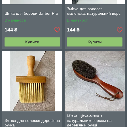
Змітка для волосся
Щітка для бороди Barber Pro
маленька, натуральний ворс
В наявності
В наявності
144
144
₴
₴
Купити
Купити
М'яка щітка-мітка з
Змітка для волосся дерев'яна
натуральним ворсом на
ручка
дерев'яній ручці