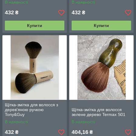
В наявності
В наявності
432
432
₴
₴
Купити
Купити
Щітка-змітка для волосся з
дерев'яною ручкою
Щітка-змітка для волосся
Tony&Guy
зелене дерево Termax S01
В наявності
В наявності
432
404,16
₴
₴