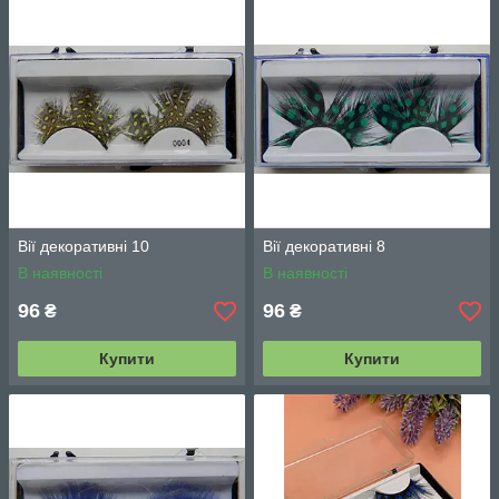
Вії декоративні 10
Вії декоративні 8
В наявності
В наявності
96
96
₴
₴
Купити
Купити