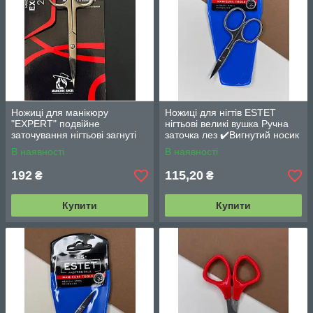
Ножиці для манікюру
Ножиці для нігтів ESTET
"EXPERT" подвійне
нігтьові великі вушка Ручна
заточування нігтьові загнуті
заточка лез ✔️Вигнутий носик
В наявності
В наявності
192
115,20
₴
₴
Купити
Купити