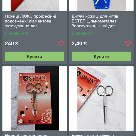
Ножиці ЛЮКС професійні
Дитячі ножиці для нігтів
подовженні діамантове
ESTET Цільнометалеві
заточування лез
Заокругленні кінці для
безпеки
В наявності
В наявності
240
2,40
₴
₴
Купити
Купити
Ножиці для манікюру
Ножиці для манікюру