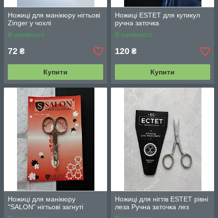
Ножиці для манікюру нігтьові
Ножиці ESTET для кутикул
Zinger у чохлі
ручна заточка
В наявності
В наявності
72
120
₴
₴
Купити
Купити
Ножиці для манікюру
Ножиці для нігтів ESTET рівні
"SALON" нігтьові загнуті
леза Ручна заточка лез