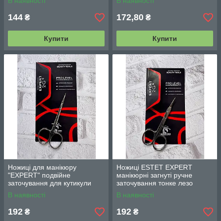
В наявності
В наявності
144
172,80
₴
₴
Купити
Купити
Ножиці для манікюру
Ножиці ESTET EXPERT
"EXPERT" подвійне
манікюрні загнуті ручне
заточування для кутикули
заточування тонке лезо
подовжені леза
В наявності
В наявності
192
192
₴
₴