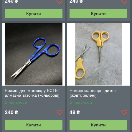
240
240
₴
₴
Купити
Купити
Ножиці для манікюру ЕСТЕТ
Ножиці манікюрні дитячі
алмазна заточка (кольорові)
(жовті, зелені)
В наявності
В наявності
240
48
₴
₴
Купити
Купити