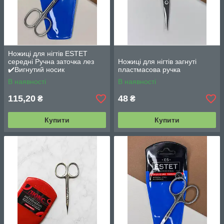
Ножиці для нігтів ESTET
середні Ручна заточка лез
Ножиці для нігтів загнуті
✔️Вигнутий носик
пластмасова ручка
В наявності
В наявності
115,20
48
₴
₴
Купити
Купити