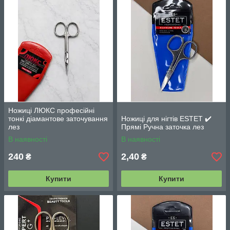
Ножиці ЛЮКС професійні
тонкі діамантове заточування
Ножиці для нігтів ESTET ✔️
лез
Прямі Ручна заточка лез
В наявності
В наявності
240
2,40
₴
₴
Купити
Купити