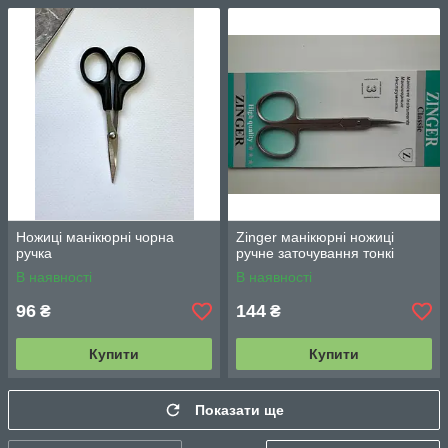
Ножиці манікюрні чорна
Zinger манікюрні ножиці
ручка
ручне заточування тонкі
В наявності
В наявності
96
144
₴
₴
Купити
Купити
Показати ще